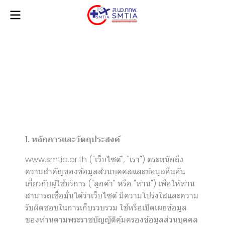
นโยบายความเป็น
ส่วนตัว
1. หลักการและวัตถุประสงค์
www.smtia.or.th ("เว็บไซต์", "เรา") ตระหนักถึง
ความสำคัญของข้อมูลส่วนบุคคลและข้อมูลอื่นอัน
เกี่ยวกับผู้ใช้บริการ ("ลูกค้า" หรือ "ท่าน") เพื่อให้ท่าน
สามารถเชื่อมั่นได้ว่าเว็บไซต์ มีความโปร่งใสและความ
รับผิดชอบในการเก็บรวบรวม ใช้หรือเปิดเผยข้อมูล
ของท่านตามพระราชบัญญัติคุ้มครองข้อมูลส่วนบุคคล