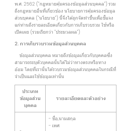
พ.ศ. 2562 ("กฎหมายคุ้มครองข้อมูลส่วนบุคคล") รวม
ถึงกฎหมายอื่นที่เกี่ยวข้อง นโยบายการคุ้มครองข้อมูล
ส่วนบุคคล ("นโยบาย") นี้จึงได้ถูกจัดทำขึ้นเพื่อชี้แจง
แก่ท่านถึงรายละเอียดเกี่ยวกับการเก็บรวบรวม ใช้หรือ
เปิดเผย (รวมเรียกว่า "ประมวลผล")
2. การเก็บรวบรวมข้อมูลส่วนบุคคล
ข้อมูลส่วนบุคคล หมายถึงข้อมูลเกี่ยวกับบุคคลซึ่ง
สามารถระบุตัวบุคคลนั้นได้ไม่ว่าทางตรงหรือทาง
อ้อม โดยที่เรานั้นได้รวบรวมข้อมูลส่วนบุคคลในกรณีที่
จำเป็นและใช้ข้อมูลเท่านั้น
ประเภท
ข้อมูลส่วน
รายละเอียดและตัวอย่าง
บุคคล
- ชื่อ,นามสกุล
- เพศ