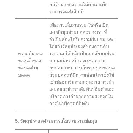
อยู่จัดส่งของท่านให้กับเราเพื่อ
ทำการจัดส่งสินค้า
เพื่อการเก็บรวบรวม ใช้หรือเปิด
เผยข้อมูลส่วนบุคคลของเรา ที่
จำเป็นต้องได้รับความยินยอม โดย
ได้แจ้งวัตถุประสงค์ของการเก็บ
ความยินยอม
รวบรวม ใช้ หรือเปิดเผยข้อมูลส่วน
ของเจ้าของ
บุคคลก่อน หรือขณะขอความ
ข้อมูลส่วน
ยินยอม เช่น การเก็บรวบรวมข้อมูล
บุคคล
ส่วนบุคคลที่มีความอ่อนไหวซึ่งไม่
เข้าข้อยกเว้นตามกฎหมาย การนำ
เสนอและประชาสัมพันธ์สินค้าและ
บริการ การอำนวยความสะดวกใน
การให้บริการ เป็นต้น
5. วัตถุประสงค์ในการเก็บรวบรวมข้อมูล