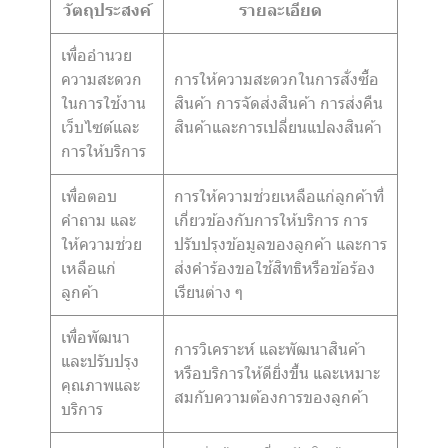
วัตถุประสงค์
รายละเอียด
เพื่ออำนวย
ความสะดวก
การให้ความสะดวกในการสั่งซื้อ
ในการใช้งาน
สินค้า การจัดส่งสินค้า การส่งคืน
เว็บไซต์และ
สินค้าและการเปลี่ยนแปลงสินค้า
การให้บริการ
เพื่อตอบ
การให้ความช่วยเหลือแก่ลูกค้าที่
คำถาม และ
เกี่ยวข้องกับการให้บริการ การ
ให้ความช่วย
ปรับปรุงข้อมูลของลูกค้า และการ
เหลือแก่
ส่งคำร้องขอใช้สิทธิหรือข้อร้อง
ลูกค้า
เรียนต่าง ๆ
เพื่อพัฒนา
การวิเคราะห์ และพัฒนาสินค้า
และปรับปรุง
หรือบริการให้ดียิ่งขึ้น และเหมาะ
คุณภาพและ
สมกับความต้องการของลูกค้า
บริการ